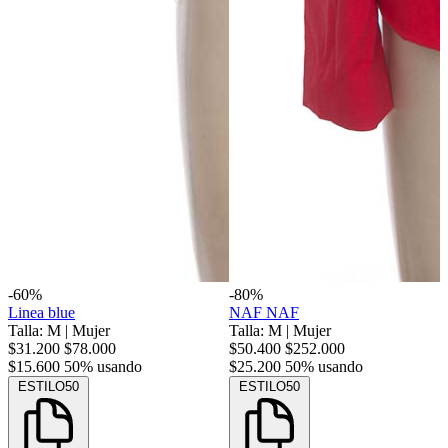
-60%
-80%
Linea blue
NAF NAF
Talla: M
|
Mujer
Talla: M
|
Mujer
$31.200
$78.000
$50.400
$252.000
$15.600
50% usando
$25.200
50% usando
ESTILO50
ESTILO50