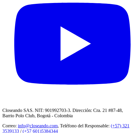
Closeando SAS. NIT: 901992703-3. Dirección: Cra. 21 #87-48,
Barrio Polo Club, Bogotá - Colombia
Correo:
info@closeando.com
, Teléfono del Responsable:
(+57) 321
3539133
/
(+57 601)5384344