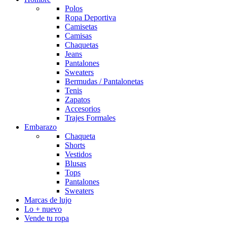
Polos
Ropa Deportiva
Camisetas
Camisas
Chaquetas
Jeans
Pantalones
Sweaters
Bermudas / Pantalonetas
Tenis
Zapatos
Accesorios
Trajes Formales
Embarazo
Chaqueta
Shorts
Vestidos
Blusas
Tops
Pantalones
Sweaters
Marcas de lujo
Lo + nuevo
Vende tu ropa