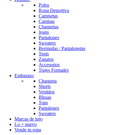
Polos
Ropa Deportiva
Camisetas
Camisas
Chaquetas
Jeans
Pantalones
Sweaters
Bermudas / Pantalonetas
Tenis
Zapatos
Accesorios
Trajes Formales
Embarazo
Chaqueta
Shorts
Vestidos
Blusas
Tops
Pantalones
Sweaters
Marcas de lujo
Lo + nuevo
Vende tu ropa