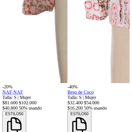
-20%
-40%
NAF NAF
Beso de Coco
Talla: S
|
Mujer
Talla: S
|
Mujer
$81.600
$102.000
$32.400
$54.000
$40.800
50% usando
$16.200
50% usando
ESTILO50
ESTILO50