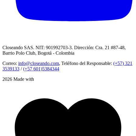
Closeando SAS. NIT: 901992703-3. Dirección: Cra. 21 #87-48,
Barrio Polo Club, Bogotá - Colombia
Correo:
info@closeando.com
, Teléfono del Responsable:
(+57) 321
3539133
/
(+57 601)5384344
2026 Made with