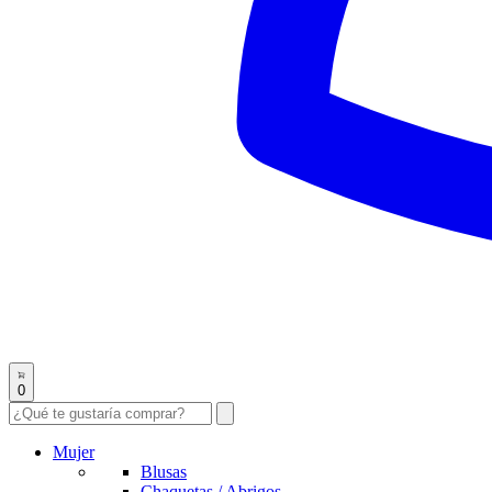
0
Mujer
Blusas
Chaquetas / Abrigos