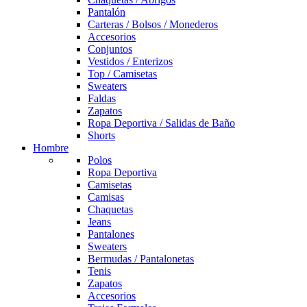
Pantalón
Carteras / Bolsos / Monederos
Accesorios
Conjuntos
Vestidos / Enterizos
Top / Camisetas
Sweaters
Faldas
Zapatos
Ropa Deportiva / Salidas de Baño
Shorts
Hombre
Polos
Ropa Deportiva
Camisetas
Camisas
Chaquetas
Jeans
Pantalones
Sweaters
Bermudas / Pantalonetas
Tenis
Zapatos
Accesorios