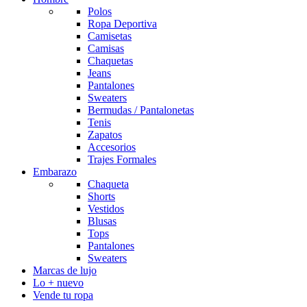
Polos
Ropa Deportiva
Camisetas
Camisas
Chaquetas
Jeans
Pantalones
Sweaters
Bermudas / Pantalonetas
Tenis
Zapatos
Accesorios
Trajes Formales
Embarazo
Chaqueta
Shorts
Vestidos
Blusas
Tops
Pantalones
Sweaters
Marcas de lujo
Lo + nuevo
Vende tu ropa