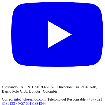
Closeando SAS. NIT: 901992703-3. Dirección: Cra. 21 #87-48,
Barrio Polo Club, Bogotá - Colombia
Correo:
info@closeando.com
, Teléfono del Responsable:
(+57) 321
3539133
/
(+57 601)5384344