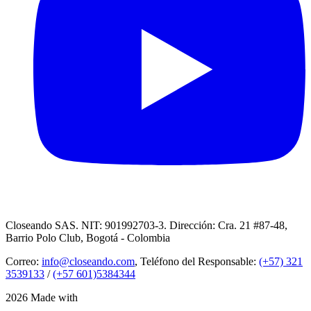
Closeando SAS. NIT: 901992703-3. Dirección: Cra. 21 #87-48,
Barrio Polo Club, Bogotá - Colombia
Correo:
info@closeando.com
, Teléfono del Responsable:
(+57) 321
3539133
/
(+57 601)5384344
2026 Made with