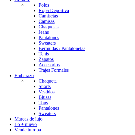
Polos
Ropa Deportiva
Camisetas
Camisas
Chaquetas
Jeans
Pantalones
Sweaters
Bermudas / Pantalonetas
Tenis
Zapatos
Accesorios
Trajes Formales
Embarazo
Chaqueta
Shorts
Vestidos
Blusas
Tops
Pantalones
Sweaters
Marcas de lujo
Lo + nuevo
Vende tu ropa