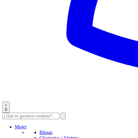
0
Mujer
Blusas
Chaquetas / Abrigos