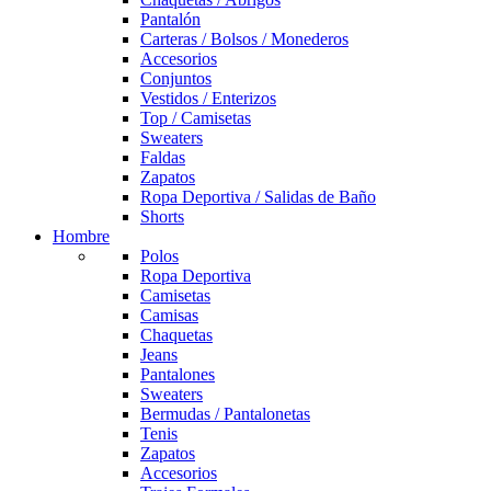
Pantalón
Carteras / Bolsos / Monederos
Accesorios
Conjuntos
Vestidos / Enterizos
Top / Camisetas
Sweaters
Faldas
Zapatos
Ropa Deportiva / Salidas de Baño
Shorts
Hombre
Polos
Ropa Deportiva
Camisetas
Camisas
Chaquetas
Jeans
Pantalones
Sweaters
Bermudas / Pantalonetas
Tenis
Zapatos
Accesorios