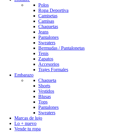
Polos
Ropa Deportiva
Camisetas
Camisas
Chaquetas
Jeans
Pantalones
Sweaters
Bermudas / Pantalonetas
Tenis
Zapatos
Accesorios
Trajes Formales
Embarazo
Chaqueta
Shorts
Vestidos
Blusas
Tops
Pantalones
Sweaters
Marcas de lujo
Lo + nuevo
Vende tu ropa