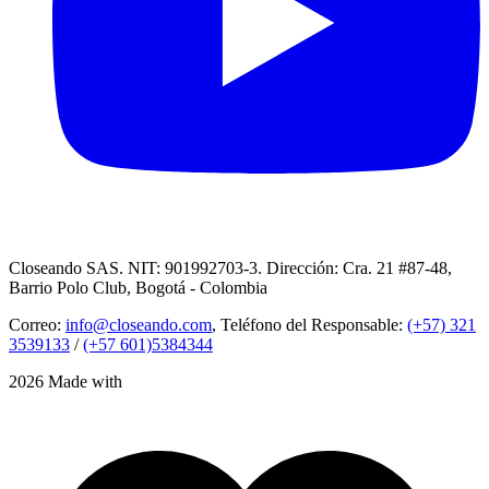
Closeando SAS. NIT: 901992703-3. Dirección: Cra. 21 #87-48,
Barrio Polo Club, Bogotá - Colombia
Correo:
info@closeando.com
, Teléfono del Responsable:
(+57) 321
3539133
/
(+57 601)5384344
2026 Made with