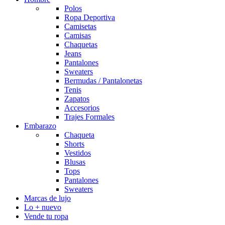
Polos
Ropa Deportiva
Camisetas
Camisas
Chaquetas
Jeans
Pantalones
Sweaters
Bermudas / Pantalonetas
Tenis
Zapatos
Accesorios
Trajes Formales
Embarazo
Chaqueta
Shorts
Vestidos
Blusas
Tops
Pantalones
Sweaters
Marcas de lujo
Lo + nuevo
Vende tu ropa