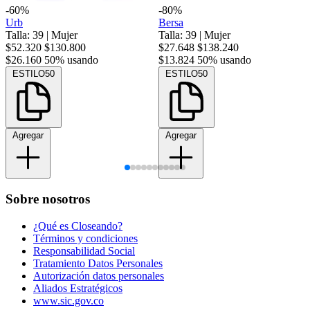
-60%
-80%
Urb
Bersa
Talla: 39
|
Mujer
Talla: 39
|
Mujer
$52.320
$130.800
$27.648
$138.240
$26.160
50% usando
$13.824
50% usando
ESTILO50
ESTILO50
Agregar
Agregar
Sobre nosotros
¿Qué es Closeando?
Términos y condiciones
Responsabilidad Social
Tratamiento Datos Personales
Autorización datos personales
Aliados Estratégicos
www.sic.gov.co