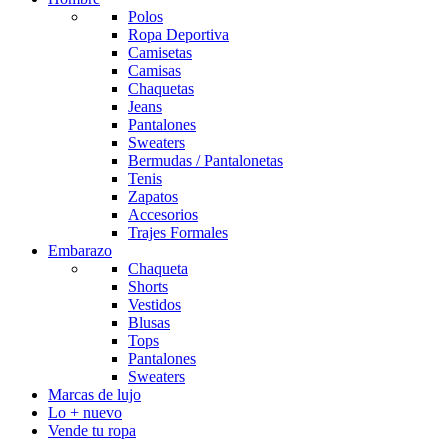
Polos
Ropa Deportiva
Camisetas
Camisas
Chaquetas
Jeans
Pantalones
Sweaters
Bermudas / Pantalonetas
Tenis
Zapatos
Accesorios
Trajes Formales
Embarazo
Chaqueta
Shorts
Vestidos
Blusas
Tops
Pantalones
Sweaters
Marcas de lujo
Lo + nuevo
Vende tu ropa