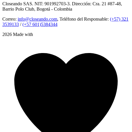
Closeando SAS. NIT: 901992703-3. Dirección: Cra. 21 #87-48,
Barrio Polo Club, Bogotá - Colombia
Correo:
info@closeando.com
, Teléfono del Responsable:
(+57) 321
3539133
/
(+57 601)5384344
2026 Made with