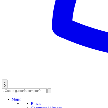
0
Mujer
Blusas
Chaquetas / Abrigos