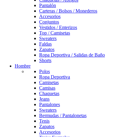
Pantalón
Carteras / Bolsos / Monederos
Accesorios
Conjuntos
Vestidos / Enterizos
Top / Camisetas
Sweaters
Faldas
Zapatos
Ropa Deportiva / Salidas de Baño
Shorts
Hombre
Polos
Ropa Deportiva
Camisetas
Camisas
Chaquetas
Jeans
Pantalones
Sweaters
Bermudas / Pantalonetas
Tenis
Zapatos
Accesorios