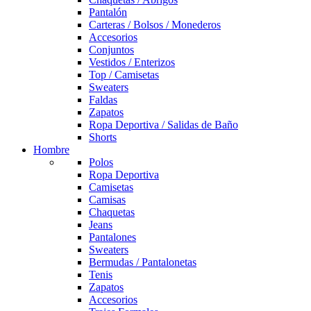
Pantalón
Carteras / Bolsos / Monederos
Accesorios
Conjuntos
Vestidos / Enterizos
Top / Camisetas
Sweaters
Faldas
Zapatos
Ropa Deportiva / Salidas de Baño
Shorts
Hombre
Polos
Ropa Deportiva
Camisetas
Camisas
Chaquetas
Jeans
Pantalones
Sweaters
Bermudas / Pantalonetas
Tenis
Zapatos
Accesorios