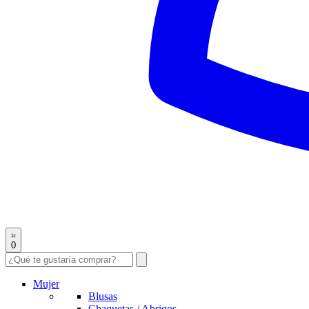
0
Mujer
Blusas
Chaquetas / Abrigos