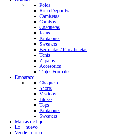
Polos
Ropa Deportiva
Camisetas
Camisas
Chaquetas
Jeans
Pantalones
Sweaters
Bermudas / Pantalonetas
Tenis
Zapatos
Accesorios
Trajes Formales
Embarazo
Chaqueta
Shorts
Vestidos
Blusas
Tops
Pantalones
Sweaters
Marcas de lujo
Lo + nuevo
Vende tu ropa