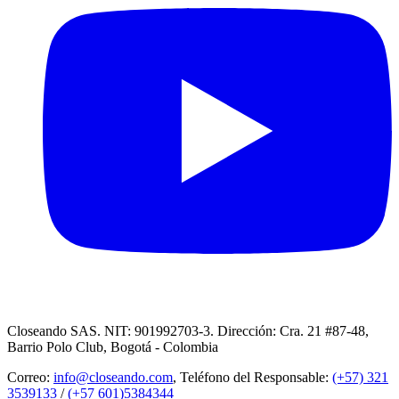
Closeando SAS. NIT: 901992703-3. Dirección: Cra. 21 #87-48,
Barrio Polo Club, Bogotá - Colombia
Correo:
info@closeando.com
, Teléfono del Responsable:
(+57) 321
3539133
/
(+57 601)5384344