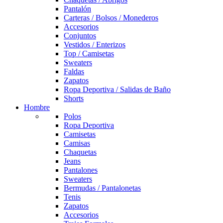
Pantalón
Carteras / Bolsos / Monederos
Accesorios
Conjuntos
Vestidos / Enterizos
Top / Camisetas
Sweaters
Faldas
Zapatos
Ropa Deportiva / Salidas de Baño
Shorts
Hombre
Polos
Ropa Deportiva
Camisetas
Camisas
Chaquetas
Jeans
Pantalones
Sweaters
Bermudas / Pantalonetas
Tenis
Zapatos
Accesorios