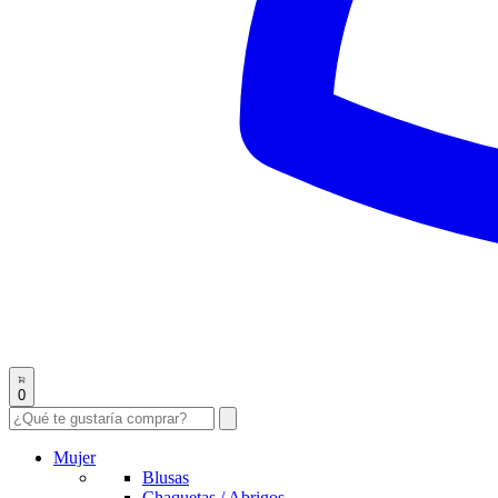
0
Mujer
Blusas
Chaquetas / Abrigos