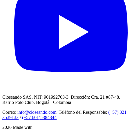
Closeando SAS. NIT: 901992703-3. Dirección: Cra. 21 #87-48,
Barrio Polo Club, Bogotá - Colombia
Correo:
info@closeando.com
, Teléfono del Responsable:
(+57) 321
3539133
/
(+57 601)5384344
2026 Made with