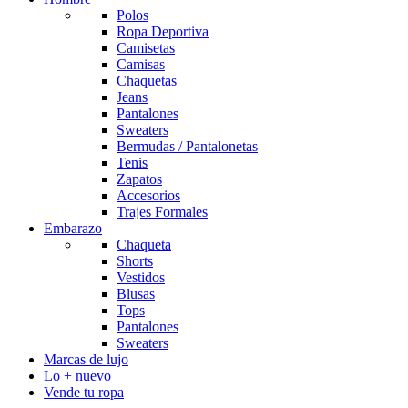
Polos
Ropa Deportiva
Camisetas
Camisas
Chaquetas
Jeans
Pantalones
Sweaters
Bermudas / Pantalonetas
Tenis
Zapatos
Accesorios
Trajes Formales
Embarazo
Chaqueta
Shorts
Vestidos
Blusas
Tops
Pantalones
Sweaters
Marcas de lujo
Lo + nuevo
Vende tu ropa