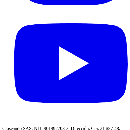
Closeando SAS. NIT: 901992703-3. Dirección: Cra. 21 #87-48,