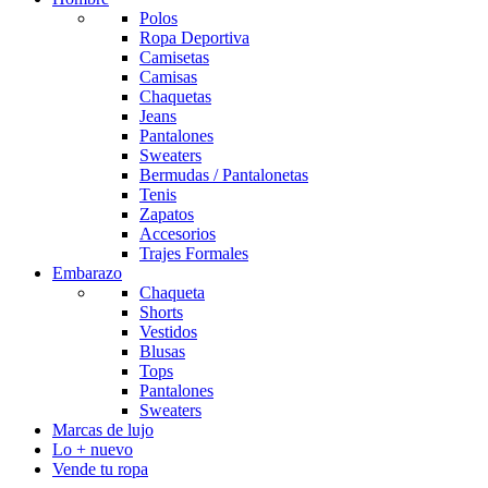
Polos
Ropa Deportiva
Camisetas
Camisas
Chaquetas
Jeans
Pantalones
Sweaters
Bermudas / Pantalonetas
Tenis
Zapatos
Accesorios
Trajes Formales
Embarazo
Chaqueta
Shorts
Vestidos
Blusas
Tops
Pantalones
Sweaters
Marcas de lujo
Lo + nuevo
Vende tu ropa