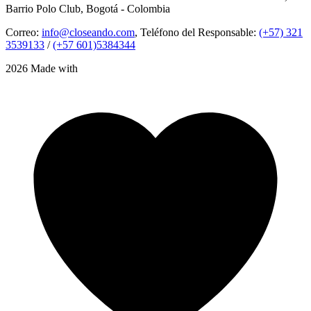
Barrio Polo Club, Bogotá - Colombia
Correo:
info@closeando.com
, Teléfono del Responsable:
(+57) 321
3539133
/
(+57 601)5384344
2026 Made with