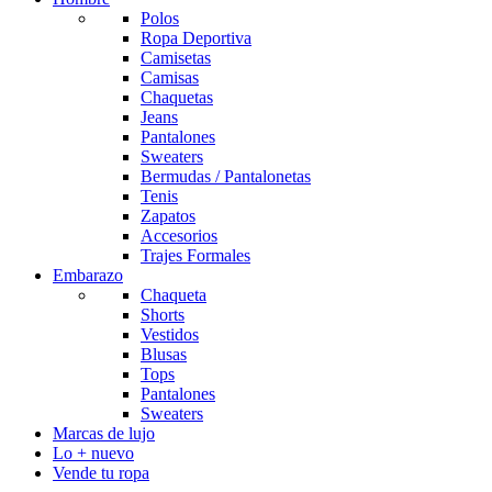
Polos
Ropa Deportiva
Camisetas
Camisas
Chaquetas
Jeans
Pantalones
Sweaters
Bermudas / Pantalonetas
Tenis
Zapatos
Accesorios
Trajes Formales
Embarazo
Chaqueta
Shorts
Vestidos
Blusas
Tops
Pantalones
Sweaters
Marcas de lujo
Lo + nuevo
Vende tu ropa