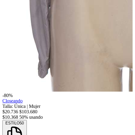
-80%
Closeando
Talla: Única
|
Mujer
$20.736
$103.680
$10.368
50% usando
ESTILO50