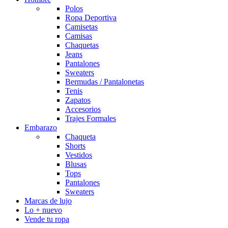
Polos
Ropa Deportiva
Camisetas
Camisas
Chaquetas
Jeans
Pantalones
Sweaters
Bermudas / Pantalonetas
Tenis
Zapatos
Accesorios
Trajes Formales
Embarazo
Chaqueta
Shorts
Vestidos
Blusas
Tops
Pantalones
Sweaters
Marcas de lujo
Lo + nuevo
Vende tu ropa