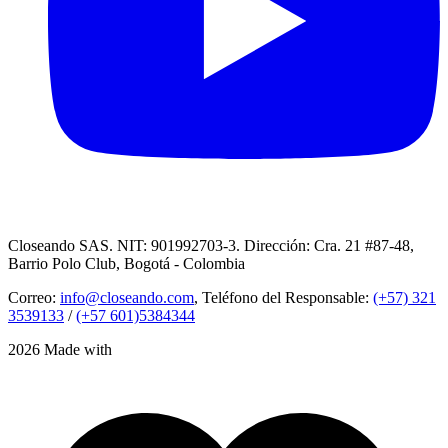
Closeando SAS. NIT: 901992703-3. Dirección: Cra. 21 #87-48,
Barrio Polo Club, Bogotá - Colombia
Correo:
info@closeando.com
, Teléfono del Responsable:
(+57) 321
3539133
/
(+57 601)5384344
2026 Made with