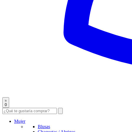
0
Mujer
Blusas
Chaquetas / Abrigos