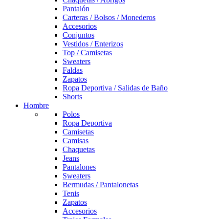
Pantalón
Carteras / Bolsos / Monederos
Accesorios
Conjuntos
Vestidos / Enterizos
Top / Camisetas
Sweaters
Faldas
Zapatos
Ropa Deportiva / Salidas de Baño
Shorts
Hombre
Polos
Ropa Deportiva
Camisetas
Camisas
Chaquetas
Jeans
Pantalones
Sweaters
Bermudas / Pantalonetas
Tenis
Zapatos
Accesorios