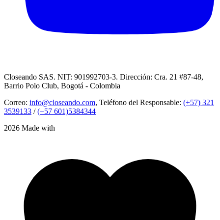
Closeando SAS. NIT: 901992703-3. Dirección: Cra. 21 #87-48,
Barrio Polo Club, Bogotá - Colombia
Correo:
info@closeando.com
, Teléfono del Responsable:
(+57) 321
3539133
/
(+57 601)5384344
2026 Made with