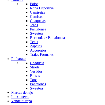
Polos
Ropa Deportiva
Camisetas
Camisas
Chaquetas
Jeans
Pantalones
Sweaters
Bermudas / Pantalonetas
Tenis
Zapatos
Accesorios
Trajes Formales
Embarazo
Chaqueta
Shorts
Vestidos
Blusas
Tops
Pantalones
Sweaters
Marcas de lujo
Lo + nuevo
Vende tu ropa