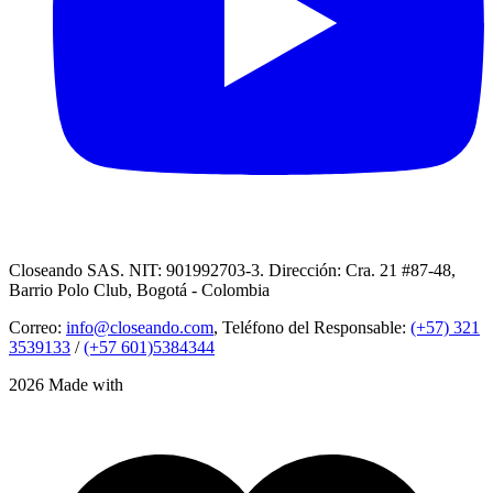
Closeando SAS. NIT: 901992703-3. Dirección: Cra. 21 #87-48,
Barrio Polo Club, Bogotá - Colombia
Correo:
info@closeando.com
, Teléfono del Responsable:
(+57) 321
3539133
/
(+57 601)5384344
2026 Made with