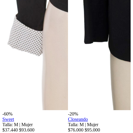
-60%
-20%
Sweet
Closeando
Talla: M
|
Mujer
Talla: M
|
Mujer
$37.440
$93.600
$76.000
$95.000