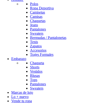
Polos
Ropa Deportiva
Camisetas
Camisas
Chaquetas
Jeans
Pantalones
Sweaters
Bermudas / Pantalonetas
Tenis
Zapatos
Accesorios
Trajes Formales
Embarazo
Chaqueta
Shorts
Vestidos
Blusas
Tops
Pantalones
Sweaters
Marcas de lujo
Lo + nuevo
Vende tu ropa