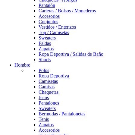
Pantalón
Carteras / Bolsos / Monederos
Accesorios
Conjuntos
Vestidos / Enterizos
Top / Camisetas
Sweaters
Faldas
Zapatos
Ropa Deportiva / Salidas de Baño
Shorts
Hombre
Polos
Ropa Deportiva
Camisetas
Camisas
Chaquetas
Jeans
Pantalones
Sweaters
Bermudas / Pantalonetas
Tenis
Zapatos
Accesorios