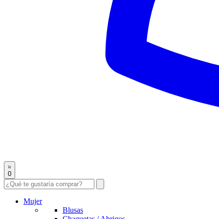
0
Mujer
Blusas
Chaquetas / Abrigos