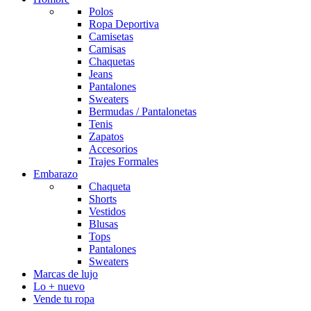
Polos
Ropa Deportiva
Camisetas
Camisas
Chaquetas
Jeans
Pantalones
Sweaters
Bermudas / Pantalonetas
Tenis
Zapatos
Accesorios
Trajes Formales
Embarazo
Chaqueta
Shorts
Vestidos
Blusas
Tops
Pantalones
Sweaters
Marcas de lujo
Lo + nuevo
Vende tu ropa