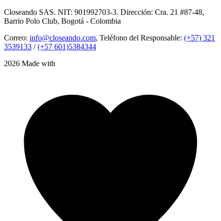
Closeando SAS. NIT: 901992703-3. Dirección: Cra. 21 #87-48,
Barrio Polo Club, Bogotá - Colombia
Correo:
info@closeando.com
, Teléfono del Responsable:
(+57) 321
3539133
/
(+57 601)5384344
2026 Made with