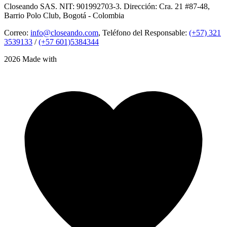
Closeando SAS. NIT: 901992703-3. Dirección: Cra. 21 #87-48,
Barrio Polo Club, Bogotá - Colombia
Correo:
info@closeando.com
, Teléfono del Responsable:
(+57) 321
3539133
/
(+57 601)5384344
2026 Made with