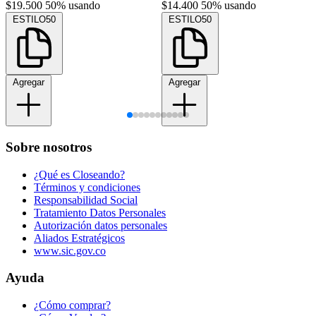
$19.500
50% usando
$14.400
50% usando
ESTILO50
ESTILO50
Agregar
Agregar
Sobre nosotros
¿Qué es Closeando?
Términos y condiciones
Responsabilidad Social
Tratamiento Datos Personales
Autorización datos personales
Aliados Estratégicos
www.sic.gov.co
Ayuda
¿Cómo comprar?