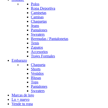
Polos
Ropa Deportiva
Camisetas
Camisas
Chaquetas
Jeans
Pantalones
Sweaters
Bermudas / Pantalonetas
Tenis
Zapatos
Accesorios
Trajes Formales
Embarazo
Chaqueta
Shorts
Vestidos
Blusas
Tops
Pantalones
Sweaters
Marcas de lujo
Lo + nuevo
Vende tu ropa