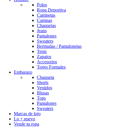
Polos
Ropa Deportiva
Camisetas
Camisas
Chaquetas
Jeans
Pantalones
Sweaters
Bermudas / Pantalonetas
Tenis
Zapatos
Accesorios
Trajes Formales
Embarazo
Chaqueta
Shorts
Vestidos
Blusas
Tops
Pantalones
Sweaters
Marcas de lujo
Lo + nuevo
Vende tu ropa