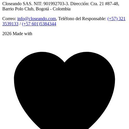
Closeando SAS. NIT: 901992703-3. Dirección: Cra. 21 #87-48,
Barrio Polo Club, Bogotá - Colombia
Correo:
info@closeando.com
, Teléfono del Responsable:
(+57) 321
3539133
/
(+57 601)5384344
2026 Made with