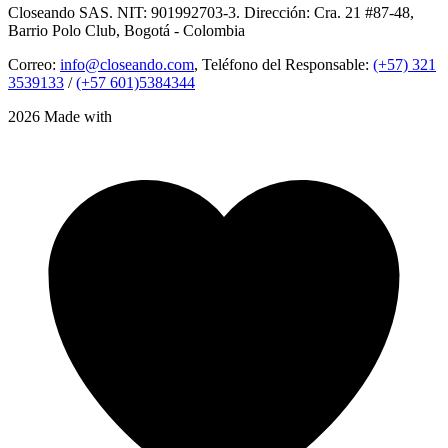
Closeando SAS. NIT: 901992703-3. Dirección: Cra. 21 #87-48,
Barrio Polo Club, Bogotá - Colombia
Correo:
info@closeando.com
, Teléfono del Responsable:
(+57) 321
3539133
/
(+57 601)5384344
2026 Made with