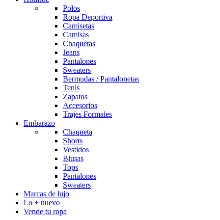
Polos
Ropa Deportiva
Camisetas
Camisas
Chaquetas
Jeans
Pantalones
Sweaters
Bermudas / Pantalonetas
Tenis
Zapatos
Accesorios
Trajes Formales
Embarazo
Chaqueta
Shorts
Vestidos
Blusas
Tops
Pantalones
Sweaters
Marcas de lujo
Lo + nuevo
Vende tu ropa