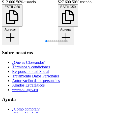
$12.000
50% usando
$27.600
50% usando
ESTILO50
ESTILO50
Agregar
Agregar
Sobre nosotros
¿Qué es Closeando?
Términos y condiciones
Responsabilidad Social
Tratamiento Datos Personales
Autorización datos personales
Aliados Estratégicos
www.sic.gov.co
Ayuda
¿Cómo comprar?