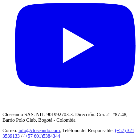
Closeando SAS. NIT: 901992703-3. Dirección: Cra. 21 #87-48,
Barrio Polo Club, Bogotá - Colombia
Correo:
info@closeando.com
, Teléfono del Responsable:
(+57) 321
3539133
/
(+57 601)5384344