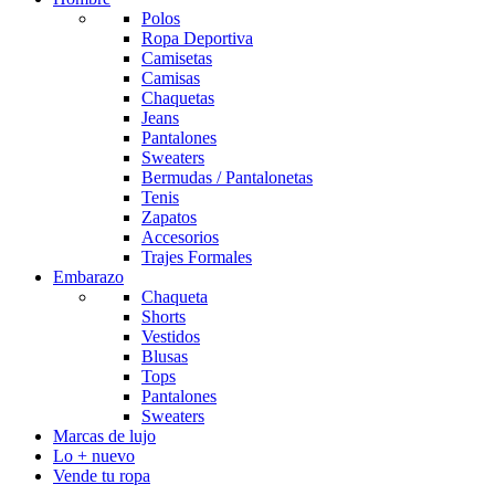
Polos
Ropa Deportiva
Camisetas
Camisas
Chaquetas
Jeans
Pantalones
Sweaters
Bermudas / Pantalonetas
Tenis
Zapatos
Accesorios
Trajes Formales
Embarazo
Chaqueta
Shorts
Vestidos
Blusas
Tops
Pantalones
Sweaters
Marcas de lujo
Lo + nuevo
Vende tu ropa