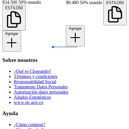
$34.500
50% usando
$9.480
50% usando
ESTILO50
ESTILO50
Agregar
Agregar
Sobre nosotros
¿Qué es Closeando?
Términos y condiciones
Responsabilidad Social
Tratamiento Datos Personales
Autorización datos personales
Aliados Estratégicos
www.sic.gov.co
Ayuda
¿Cómo comprar?