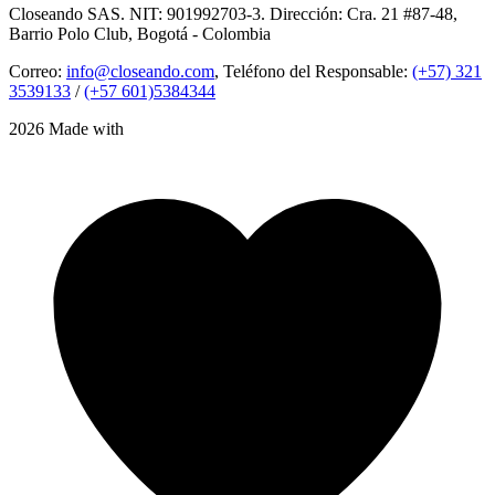
Closeando SAS. NIT: 901992703-3. Dirección: Cra. 21 #87-48,
Barrio Polo Club, Bogotá - Colombia
Correo:
info@closeando.com
, Teléfono del Responsable:
(+57) 321
3539133
/
(+57 601)5384344
2026 Made with