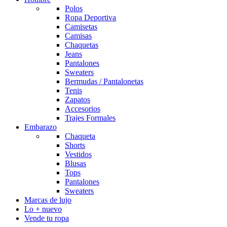
Polos
Ropa Deportiva
Camisetas
Camisas
Chaquetas
Jeans
Pantalones
Sweaters
Bermudas / Pantalonetas
Tenis
Zapatos
Accesorios
Trajes Formales
Embarazo
Chaqueta
Shorts
Vestidos
Blusas
Tops
Pantalones
Sweaters
Marcas de lujo
Lo + nuevo
Vende tu ropa