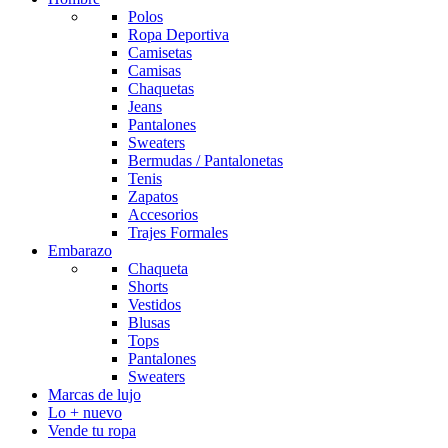
Polos
Ropa Deportiva
Camisetas
Camisas
Chaquetas
Jeans
Pantalones
Sweaters
Bermudas / Pantalonetas
Tenis
Zapatos
Accesorios
Trajes Formales
Embarazo
Chaqueta
Shorts
Vestidos
Blusas
Tops
Pantalones
Sweaters
Marcas de lujo
Lo + nuevo
Vende tu ropa