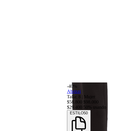
-40%
Abrizzi
Talla: 8
|
Mujer
$58.800
$98.000
$29.400
50% usando
ESTILO50