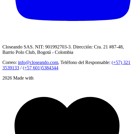
Closeando SAS. NIT: 901992703-3. Dirección: Cra. 21 #87-48,
Barrio Polo Club, Bogotá - Colombia
Correo:
info@closeando.com
, Teléfono del Responsable:
(+57) 321
3539133
/
(+57 601)5384344
2026 Made with