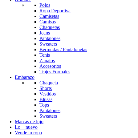
Polos
Ropa Deportiva
Camisetas
Camisas
Chaquetas
Jeans
Pantalones
Sweaters
Bermudas / Pantalonetas
Tenis
Zapatos
Accesorios
Trajes Formales
Embarazo
Chaqueta
Shorts
Vestidos
Blusas
Tops
Pantalones
Sweaters
Marcas de lujo
Lo + nuevo
Vende tu ropa