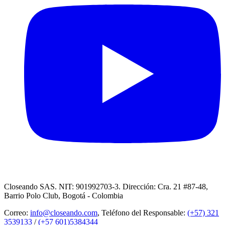
Closeando SAS. NIT: 901992703-3. Dirección: Cra. 21 #87-48,
Barrio Polo Club, Bogotá - Colombia
Correo:
info@closeando.com
, Teléfono del Responsable:
(+57) 321
3539133
/
(+57 601)5384344