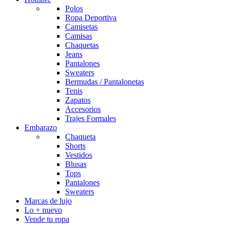
Polos
Ropa Deportiva
Camisetas
Camisas
Chaquetas
Jeans
Pantalones
Sweaters
Bermudas / Pantalonetas
Tenis
Zapatos
Accesorios
Trajes Formales
Embarazo
Chaqueta
Shorts
Vestidos
Blusas
Tops
Pantalones
Sweaters
Marcas de lujo
Lo + nuevo
Vende tu ropa