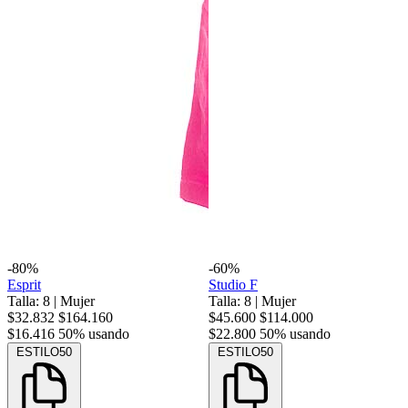
-80%
-60%
Esprit
Studio F
Talla: 8
|
Mujer
Talla: 8
|
Mujer
$32.832
$164.160
$45.600
$114.000
$16.416
50% usando
$22.800
50% usando
ESTILO50
ESTILO50