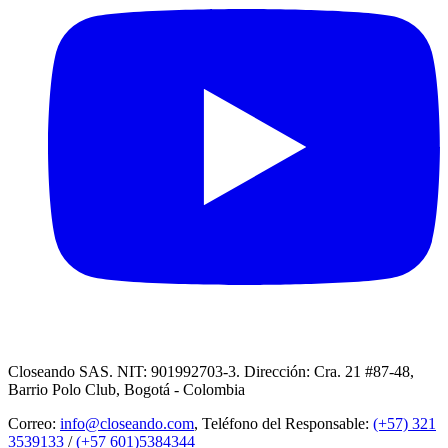
Closeando SAS. NIT: 901992703-3. Dirección: Cra. 21 #87-48,
Barrio Polo Club, Bogotá - Colombia
Correo:
info@closeando.com
, Teléfono del Responsable:
(+57) 321
3539133
/
(+57 601)5384344