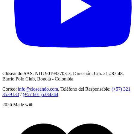
Closeando SAS. NIT: 901992703-3. Dirección: Cra. 21 #87-48,
Barrio Polo Club, Bogotá - Colombia
Correo:
info@closeando.com
, Teléfono del Responsable:
(+57) 321
3539133
/
(+57 601)5384344
2026 Made with