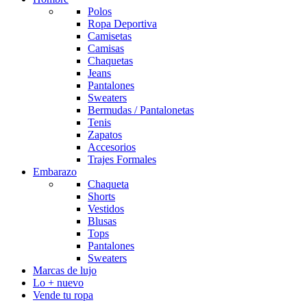
Polos
Ropa Deportiva
Camisetas
Camisas
Chaquetas
Jeans
Pantalones
Sweaters
Bermudas / Pantalonetas
Tenis
Zapatos
Accesorios
Trajes Formales
Embarazo
Chaqueta
Shorts
Vestidos
Blusas
Tops
Pantalones
Sweaters
Marcas de lujo
Lo + nuevo
Vende tu ropa