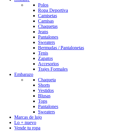
Polos
Ropa Deportiva
Camisetas
Camisas
Chaquetas
Jeans
Pantalones
Sweaters
Bermudas / Pantalonetas
Tenis
Zapatos
Accesorios
Trajes Formales
Embarazo
Chaqueta
Shorts
Vestidos
Blusas
Tops
Pantalones
Sweaters
Marcas de lujo
Lo + nuevo
Vende tu ropa