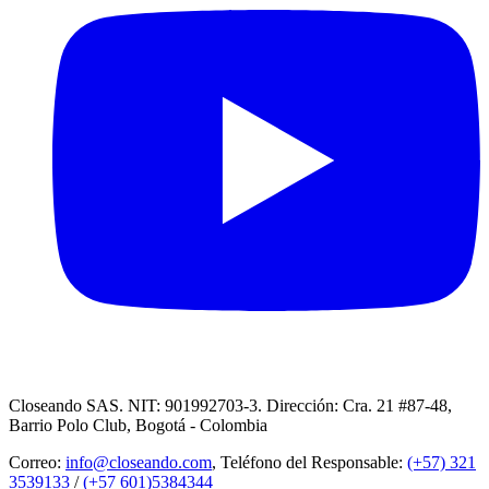
Closeando SAS. NIT: 901992703-3. Dirección: Cra. 21 #87-48,
Barrio Polo Club, Bogotá - Colombia
Correo:
info@closeando.com
, Teléfono del Responsable:
(+57) 321
3539133
/
(+57 601)5384344