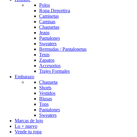
Polos
Ropa Deportiva
Camisetas
Camisas
Chaquetas
Jeans
Pantalones
Sweaters
Bermudas / Pantalonetas
Tenis
Zapatos
Accesorios
Trajes Formales
Embarazo
Chaqueta
Shorts
Vestidos
Blusas
Tops
Pantalones
Sweaters
Marcas de lujo
Lo + nuevo
Vende tu ropa