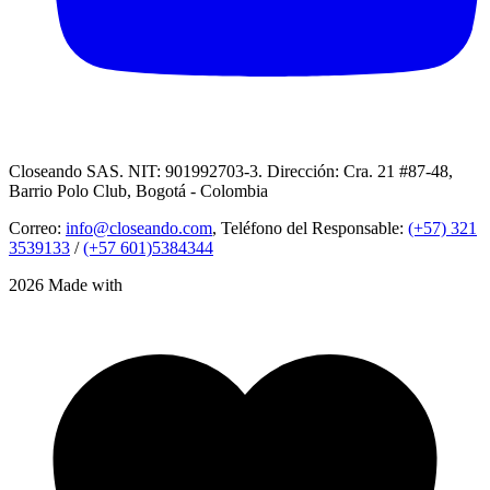
Closeando SAS. NIT: 901992703-3. Dirección: Cra. 21 #87-48,
Barrio Polo Club, Bogotá - Colombia
Correo:
info@closeando.com
, Teléfono del Responsable:
(+57) 321
3539133
/
(+57 601)5384344
2026 Made with