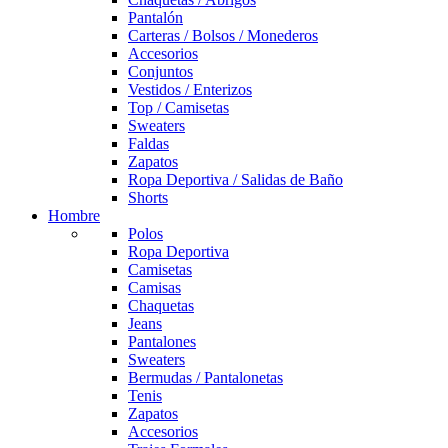
Pantalón
Carteras / Bolsos / Monederos
Accesorios
Conjuntos
Vestidos / Enterizos
Top / Camisetas
Sweaters
Faldas
Zapatos
Ropa Deportiva / Salidas de Baño
Shorts
Hombre
Polos
Ropa Deportiva
Camisetas
Camisas
Chaquetas
Jeans
Pantalones
Sweaters
Bermudas / Pantalonetas
Tenis
Zapatos
Accesorios