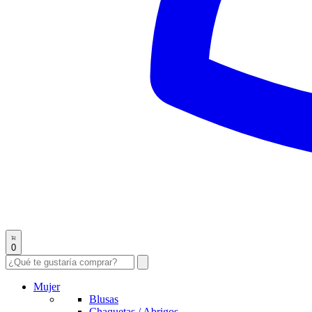
0
Mujer
Blusas
Chaquetas / Abrigos