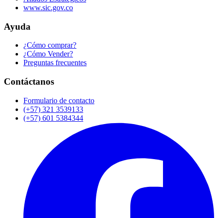
www.sic.gov.co
Ayuda
¿Cómo comprar?
¿Cómo Vender?
Preguntas frecuentes
Contáctanos
Formulario de contacto
(+57) 321 3539133
(+57) 601 5384344