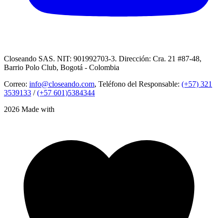
Closeando SAS. NIT: 901992703-3. Dirección: Cra. 21 #87-48,
Barrio Polo Club, Bogotá - Colombia
Correo:
info@closeando.com
, Teléfono del Responsable:
(+57) 321
3539133
/
(+57 601)5384344
2026 Made with