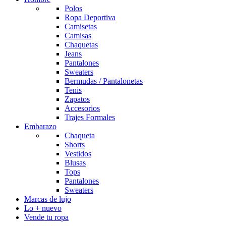
Polos
Ropa Deportiva
Camisetas
Camisas
Chaquetas
Jeans
Pantalones
Sweaters
Bermudas / Pantalonetas
Tenis
Zapatos
Accesorios
Trajes Formales
Embarazo
Chaqueta
Shorts
Vestidos
Blusas
Tops
Pantalones
Sweaters
Marcas de lujo
Lo + nuevo
Vende tu ropa