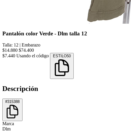
Pantalón color Verde - Dlm talla 12
Talla: 12
|
Embarazo
$14.880
$74.400
$7.440
Usando el código
ESTILO50
Descripción
#315388
Marca
Dlm