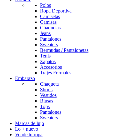
Polos
Ropa Deportiva
Camisetas
Camisas
Chaquetas
Jeans
Pantalones
Sweaters
Bermudas / Pantalonetas
Tenis
Zapatos
Accesorios
Trajes Formales
Embarazo
Chaqueta
Shorts
Vestidos
Blusas
Tops
Pantalones
Sweaters
Marcas de lujo
Lo + nuevo
Vende tu ropa