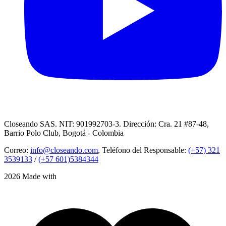
Closeando SAS. NIT: 901992703-3. Dirección: Cra. 21 #87-48,
Barrio Polo Club, Bogotá - Colombia
Correo:
info@closeando.com
, Teléfono del Responsable:
(+57) 321
3539133
/
(+57 601)5384344
2026 Made with