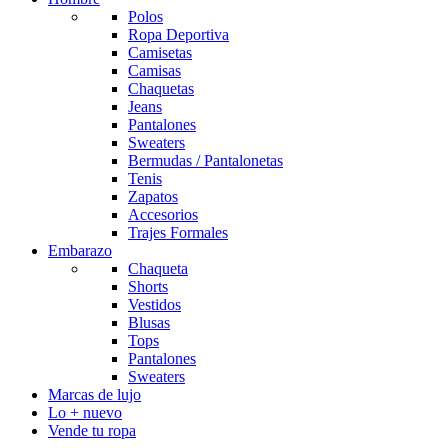
Polos
Ropa Deportiva
Camisetas
Camisas
Chaquetas
Jeans
Pantalones
Sweaters
Bermudas / Pantalonetas
Tenis
Zapatos
Accesorios
Trajes Formales
Embarazo
Chaqueta
Shorts
Vestidos
Blusas
Tops
Pantalones
Sweaters
Marcas de lujo
Lo + nuevo
Vende tu ropa