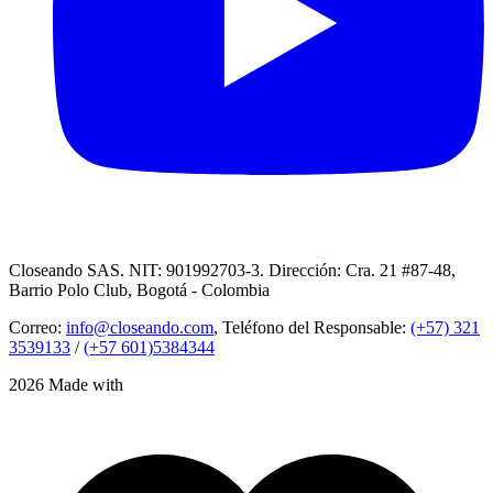
Closeando SAS. NIT: 901992703-3. Dirección: Cra. 21 #87-48,
Barrio Polo Club, Bogotá - Colombia
Correo:
info@closeando.com
, Teléfono del Responsable:
(+57) 321
3539133
/
(+57 601)5384344
2026 Made with