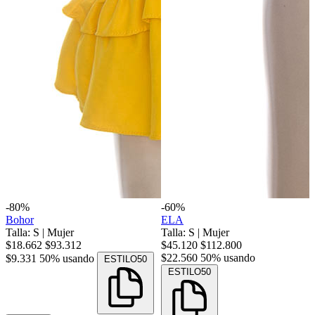
-80%
-60%
Bohor
ELA
Talla: S
|
Mujer
Talla: S
|
Mujer
$18.662
$93.312
$45.120
$112.800
$22.560
50% usando
$9.331
50% usando
ESTILO50
ESTILO50