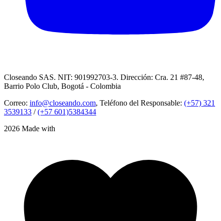
Closeando SAS. NIT: 901992703-3. Dirección: Cra. 21 #87-48,
Barrio Polo Club, Bogotá - Colombia
Correo:
info@closeando.com
, Teléfono del Responsable:
(+57) 321
3539133
/
(+57 601)5384344
2026 Made with