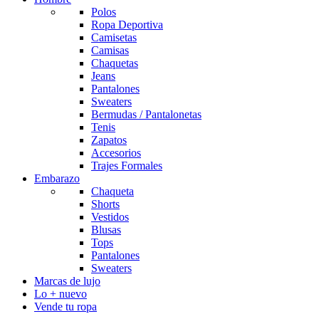
Polos
Ropa Deportiva
Camisetas
Camisas
Chaquetas
Jeans
Pantalones
Sweaters
Bermudas / Pantalonetas
Tenis
Zapatos
Accesorios
Trajes Formales
Embarazo
Chaqueta
Shorts
Vestidos
Blusas
Tops
Pantalones
Sweaters
Marcas de lujo
Lo + nuevo
Vende tu ropa