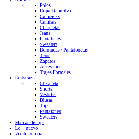
Polos
Ropa Deportiva
Camisetas
Camisas
Chaquetas
Jeans
Pantalones
Sweaters
Bermudas / Pantalonetas
Tenis
Zapatos
Accesorios
Trajes Formales
Embarazo
Chaqueta
Shorts
Vestidos
Blusas
Tops
Pantalones
Sweaters
Marcas de lujo
Lo + nuevo
Vende tu ropa