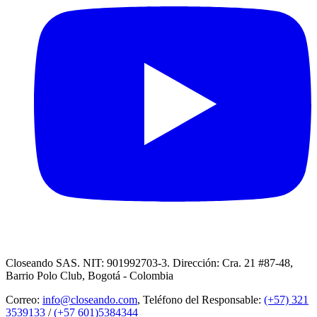
Closeando SAS. NIT: 901992703-3. Dirección: Cra. 21 #87-48,
Barrio Polo Club, Bogotá - Colombia
Correo:
info@closeando.com
, Teléfono del Responsable:
(+57) 321
3539133
/
(+57 601)5384344