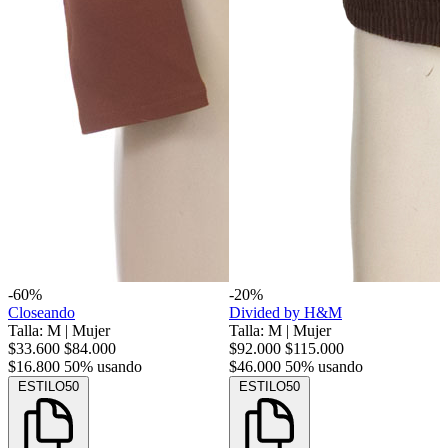
-60%
-20%
Closeando
Divided by H&M
Talla: M
|
Mujer
Talla: M
|
Mujer
$33.600
$84.000
$92.000
$115.000
$16.800
50% usando
$46.000
50% usando
ESTILO50
ESTILO50