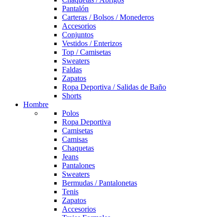
Pantalón
Carteras / Bolsos / Monederos
Accesorios
Conjuntos
Vestidos / Enterizos
Top / Camisetas
Sweaters
Faldas
Zapatos
Ropa Deportiva / Salidas de Baño
Shorts
Hombre
Polos
Ropa Deportiva
Camisetas
Camisas
Chaquetas
Jeans
Pantalones
Sweaters
Bermudas / Pantalonetas
Tenis
Zapatos
Accesorios