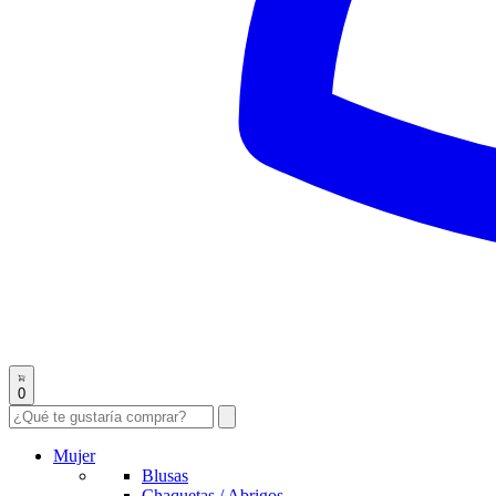
0
Mujer
Blusas
Chaquetas / Abrigos