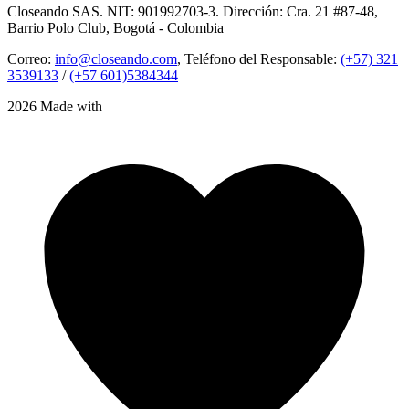
Closeando SAS. NIT: 901992703-3. Dirección: Cra. 21 #87-48,
Barrio Polo Club, Bogotá - Colombia
Correo:
info@closeando.com
, Teléfono del Responsable:
(+57) 321
3539133
/
(+57 601)5384344
2026 Made with