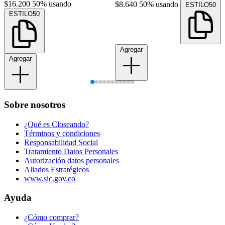
$16.200
50% usando
$8.640
50% usando
ESTILO50
ESTILO50
Agregar
Agregar
Sobre nosotros
¿Qué es Closeando?
Términos y condiciones
Responsabilidad Social
Tratamiento Datos Personales
Autorización datos personales
Aliados Estratégicos
www.sic.gov.co
Ayuda
¿Cómo comprar?