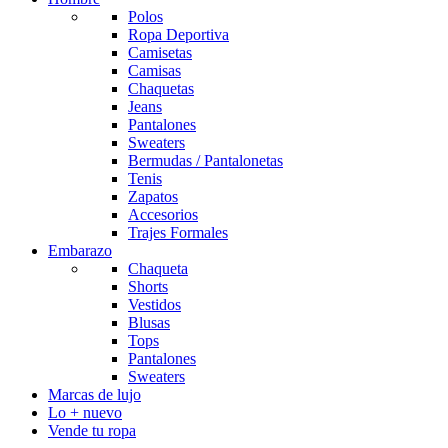
Polos
Ropa Deportiva
Camisetas
Camisas
Chaquetas
Jeans
Pantalones
Sweaters
Bermudas / Pantalonetas
Tenis
Zapatos
Accesorios
Trajes Formales
Embarazo
Chaqueta
Shorts
Vestidos
Blusas
Tops
Pantalones
Sweaters
Marcas de lujo
Lo + nuevo
Vende tu ropa