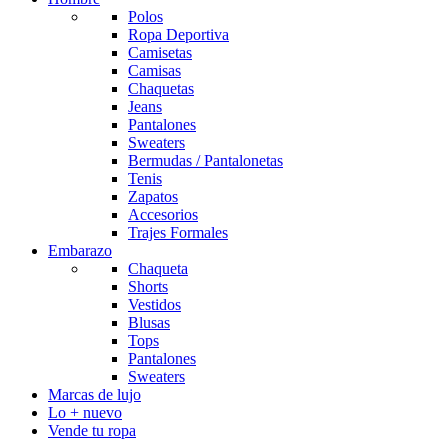
Polos
Ropa Deportiva
Camisetas
Camisas
Chaquetas
Jeans
Pantalones
Sweaters
Bermudas / Pantalonetas
Tenis
Zapatos
Accesorios
Trajes Formales
Embarazo
Chaqueta
Shorts
Vestidos
Blusas
Tops
Pantalones
Sweaters
Marcas de lujo
Lo + nuevo
Vende tu ropa