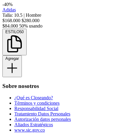
-40%
Adidas
Talla: 10.5
|
Hombre
$168.000
$280.000
$84.000
50% usando
ESTILO50
Agregar
Sobre nosotros
¿Qué es Closeando?
Términos y condiciones
Responsabilidad Social
Tratamiento Datos Personales
Autorización datos personales
Aliados Estratégicos
www.sic.gov.co