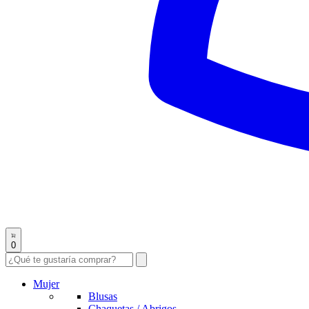
0
Mujer
Blusas
Chaquetas / Abrigos