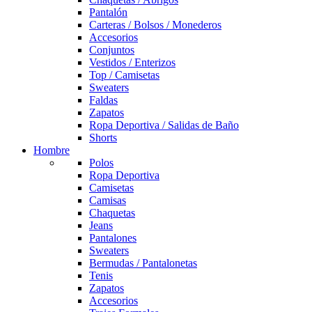
Pantalón
Carteras / Bolsos / Monederos
Accesorios
Conjuntos
Vestidos / Enterizos
Top / Camisetas
Sweaters
Faldas
Zapatos
Ropa Deportiva / Salidas de Baño
Shorts
Hombre
Polos
Ropa Deportiva
Camisetas
Camisas
Chaquetas
Jeans
Pantalones
Sweaters
Bermudas / Pantalonetas
Tenis
Zapatos
Accesorios