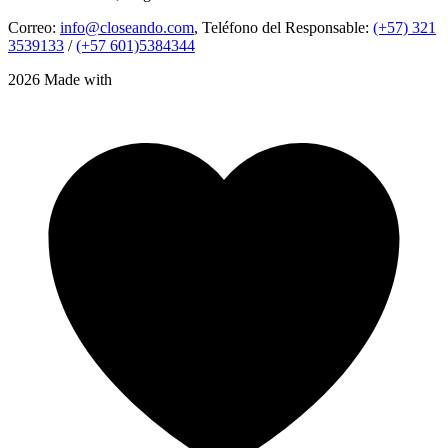
Correo:
info@closeando.com
, Teléfono del Responsable:
(+57) 321
3539133
/
(+57 601)5384344
2026 Made with