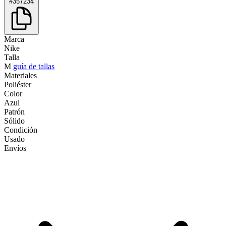
#357234
Marca
Nike
Talla
M
guía de tallas
Materiales
Poliéster
Color
Azul
Patrón
Sólido
Condición
Usado
Envíos