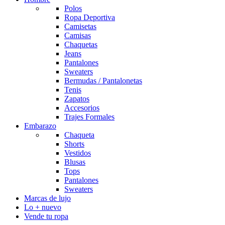
Polos
Ropa Deportiva
Camisetas
Camisas
Chaquetas
Jeans
Pantalones
Sweaters
Bermudas / Pantalonetas
Tenis
Zapatos
Accesorios
Trajes Formales
Embarazo
Chaqueta
Shorts
Vestidos
Blusas
Tops
Pantalones
Sweaters
Marcas de lujo
Lo + nuevo
Vende tu ropa