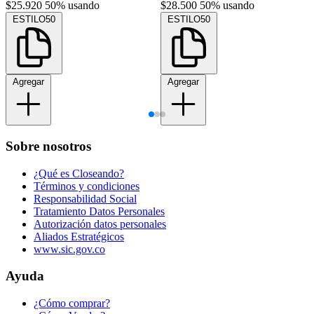
$25.920
50% usando
$28.500
50% usando
ESTILO50
ESTILO50
Agregar
Agregar
Sobre nosotros
¿Qué es Closeando?
Términos y condiciones
Responsabilidad Social
Tratamiento Datos Personales
Autorización datos personales
Aliados Estratégicos
www.sic.gov.co
Ayuda
¿Cómo comprar?