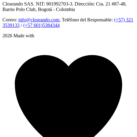
Closeando SAS. NIT: 901992703-3. Dirección: Cra. 21 #87-48,
Barrio Polo Club, Bogotá - Colombia
Correo:
info@closeando.com
, Teléfono del Responsable:
(+57) 321
3539133
/
(+57 601)5384344
2026 Made with