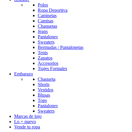
Polos
Ropa Deportiva
Camisetas
Camisas
Chaquetas
Jeans
Pantalones
Sweaters
Bermudas / Pantalonetas
Tenis
Zapatos
Accesorios
Trajes Formales
Embarazo
Chaqueta
Shorts
Vestidos
Blusas
Tops
Pantalones
Sweaters
Marcas de lujo
Lo + nuevo
Vende tu ropa