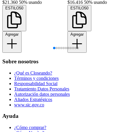
$21.360
50% usando
$16.416
50% usando
ESTILO50
ESTILO50
Agregar
Agregar
Sobre nosotros
¿Qué es Closeando?
Términos y condiciones
Responsabilidad Social
Tratamiento Datos Personales
Autorización datos personales
Aliados Estratégicos
www.sic.gov.co
Ayuda
¿Cómo comprar?