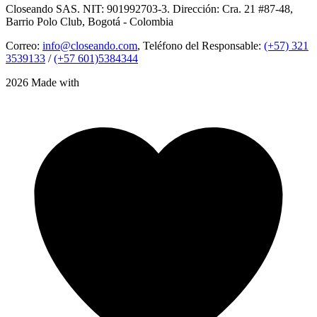
Closeando SAS. NIT: 901992703-3. Dirección: Cra. 21 #87-48,
Barrio Polo Club, Bogotá - Colombia
Correo:
info@closeando.com
, Teléfono del Responsable:
(+57) 321
3539133
/
(+57 601)5384344
2026 Made with