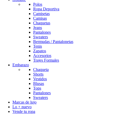
Polos
Ropa Deportiva
Camisetas
Camisas
Chaquetas
Jeans
Pantalones
Sweaters
Bermudas / Pantalonetas
Tenis
Zapatos
Accesorios
Trajes Formales
Embarazo
Chaqueta
Shorts
Vestidos
Blusas
Tops
Pantalones
Sweaters
Marcas de lujo
Lo + nuevo
Vende tu ropa