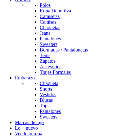
Polos
Ropa Deportiva
Camisetas
Camisas
Chaquetas
Jeans
Pantalones
Sweaters
Bermudas / Pantalonetas
Tenis
Zapatos
Accesorios
Trajes Formales
Embarazo
Chaqueta
Shorts
Vestidos
Blusas
Tops
Pantalones
Sweaters
Marcas de lujo
Lo + nuevo
Vende tu ropa