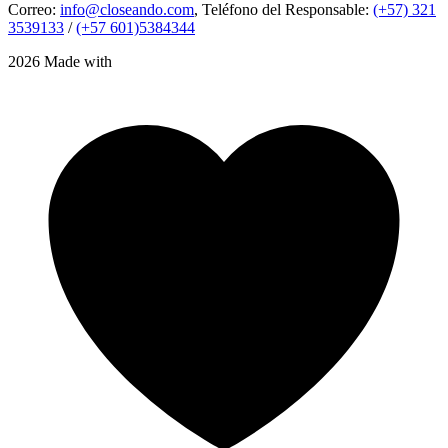
Correo:
info@closeando.com
, Teléfono del Responsable:
(+57) 321
3539133
/
(+57 601)5384344
2026 Made with