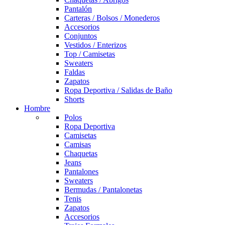
Pantalón
Carteras / Bolsos / Monederos
Accesorios
Conjuntos
Vestidos / Enterizos
Top / Camisetas
Sweaters
Faldas
Zapatos
Ropa Deportiva / Salidas de Baño
Shorts
Hombre
Polos
Ropa Deportiva
Camisetas
Camisas
Chaquetas
Jeans
Pantalones
Sweaters
Bermudas / Pantalonetas
Tenis
Zapatos
Accesorios