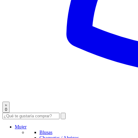
0
Mujer
Blusas
Chaquetas / Abrigos