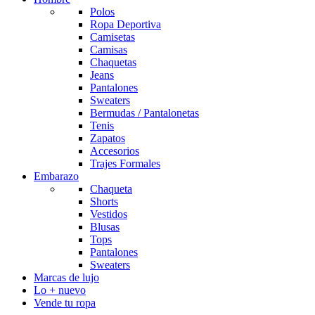
Polos
Ropa Deportiva
Camisetas
Camisas
Chaquetas
Jeans
Pantalones
Sweaters
Bermudas / Pantalonetas
Tenis
Zapatos
Accesorios
Trajes Formales
Embarazo
Chaqueta
Shorts
Vestidos
Blusas
Tops
Pantalones
Sweaters
Marcas de lujo
Lo + nuevo
Vende tu ropa