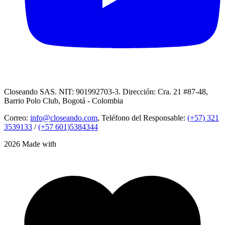
Closeando SAS. NIT: 901992703-3. Dirección: Cra. 21 #87-48,
Barrio Polo Club, Bogotá - Colombia
Correo:
info@closeando.com
, Teléfono del Responsable:
(+57) 321
3539133
/
(+57 601)5384344
2026 Made with