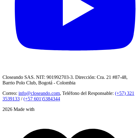
Closeando SAS. NIT: 901992703-3. Dirección: Cra. 21 #87-48,
Barrio Polo Club, Bogotá - Colombia
Correo:
info@closeando.com
, Teléfono del Responsable:
(+57) 321
3539133
/
(+57 601)5384344
2026 Made with