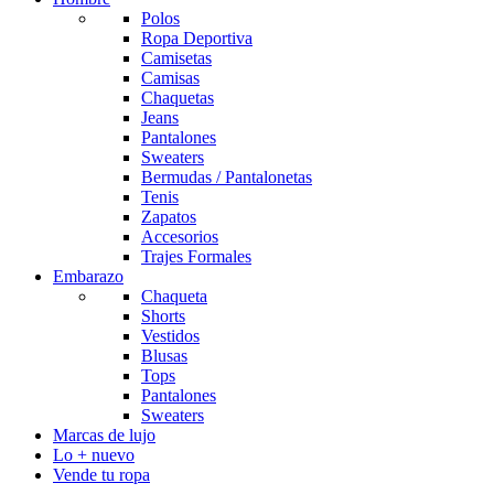
Polos
Ropa Deportiva
Camisetas
Camisas
Chaquetas
Jeans
Pantalones
Sweaters
Bermudas / Pantalonetas
Tenis
Zapatos
Accesorios
Trajes Formales
Embarazo
Chaqueta
Shorts
Vestidos
Blusas
Tops
Pantalones
Sweaters
Marcas de lujo
Lo + nuevo
Vende tu ropa